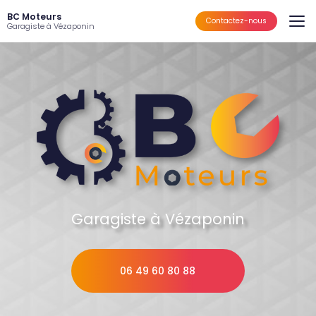
Aller
BC Moteurs
au
Contactez-nous
Garagiste à Vézaponin
contenu
principal
Garagiste à Vézaponin
06 49 60 80 88