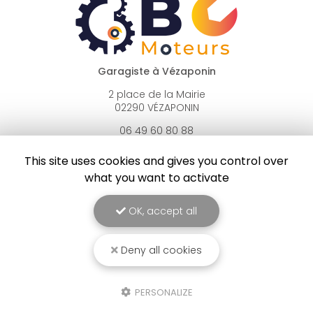
Garagiste à Vézaponin
2 place de la Mairie
02290 VÉZAPONIN
06 49 60 80 88
Lundi au vendredi
This site uses cookies and gives you control over
8h - 12h / 14h - 18h
what you want to activate
Samedi 8h - 13h
Suivez-nous sur les réseaux sociaux :
OK, accept all
Deny all cookies
PERSONALIZE