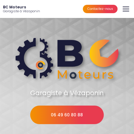
Aller
BC Moteurs
au
Contactez-nous
Garagiste à Vézaponin
contenu
principal
Garagiste à Vézaponin
06 49 60 80 88