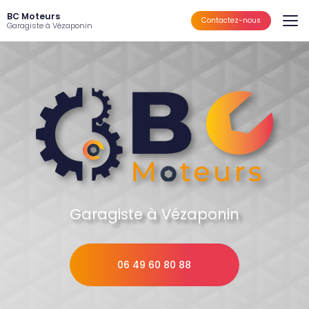
Aller
BC Moteurs
au
Contactez-nous
Garagiste à Vézaponin
contenu
principal
Garagiste à Vézaponin
06 49 60 80 88