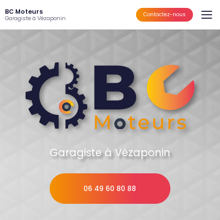
Aller
BC Moteurs
au
Contactez-nous
Garagiste à Vézaponin
contenu
principal
Garagiste à Vézaponin
06 49 60 80 88