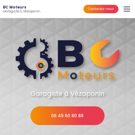
Aller
BC Moteurs
au
Contactez-nous
Garagiste à Vézaponin
contenu
principal
Garagiste à Vézaponin
06 49 60 80 88