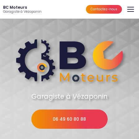
Aller
BC Moteurs
au
Contactez-nous
Garagiste à Vézaponin
contenu
principal
Garagiste à Vézaponin
06 49 60 80 88