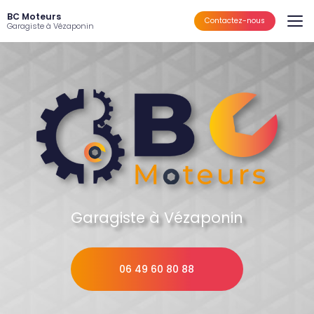
Aller
BC Moteurs
au
Contactez-nous
Garagiste à Vézaponin
contenu
principal
Garagiste à Vézaponin
06 49 60 80 88