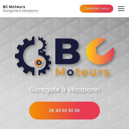
Aller
BC Moteurs
au
Contactez-nous
Garagiste à Vézaponin
contenu
principal
Garagiste à Vézaponin
06 49 60 80 88