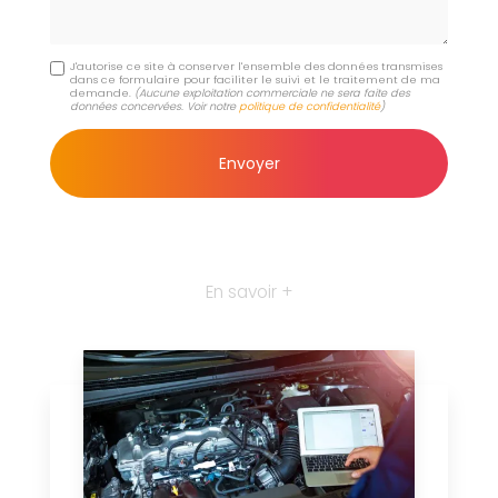
J'autorise ce site à conserver l'ensemble des données transmises
dans ce formulaire pour faciliter le suivi et le traitement de ma
demande.
(Aucune exploitation commerciale ne sera faite des
données concervées. Voir notre
politique de confidentialité
)
En savoir +