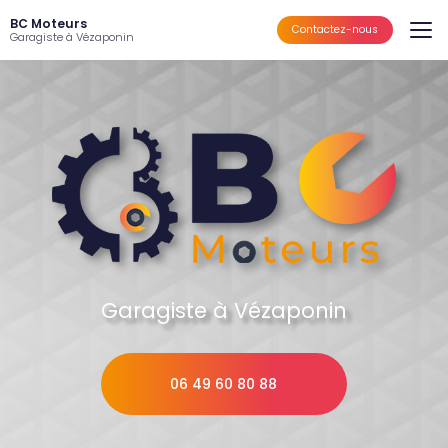
Aller
BC Moteurs
au
Contactez-nous
Garagiste à Vézaponin
contenu
principal
Garagiste à Vézaponin
06 49 60 80 88