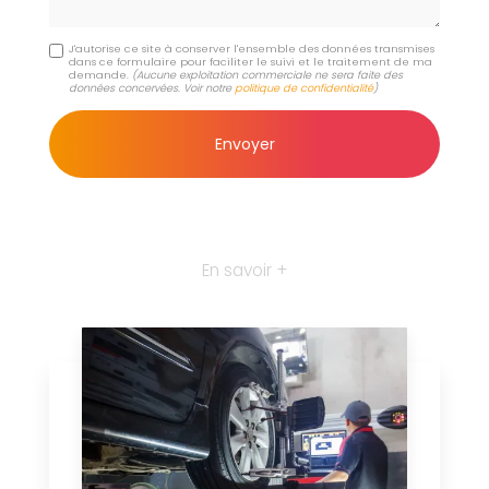
J'autorise ce site à conserver l'ensemble des données transmises
dans ce formulaire pour faciliter le suivi et le traitement de ma
demande.
(Aucune exploitation commerciale ne sera faite des
données concervées. Voir notre
politique de confidentialité
)
En savoir +